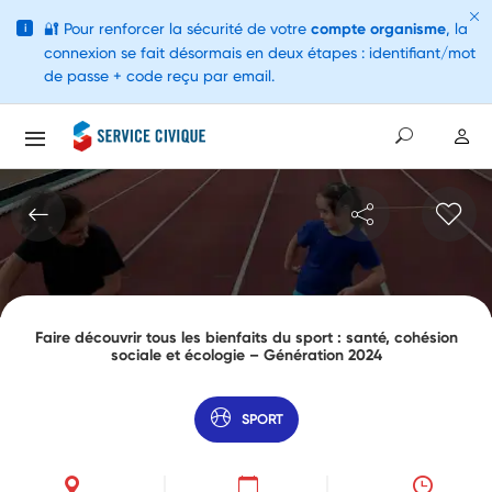
🔐
Pour renforcer la sécurité de votre
compte organisme
, la
i
connexion se fait désormais en deux étapes : identifiant/mot
de passe + code reçu par email.
Faire découvrir tous les bienfaits du sport : santé, cohésion
sociale et écologie – Génération 2024
SPORT