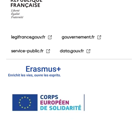
legifrance.gouv.fr
gouvernement.fr
service-public.fr
data.gouv.fr