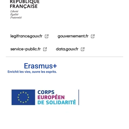
legifrance.gouv.fr
gouvernement.fr
service-public.fr
data.gouv.fr