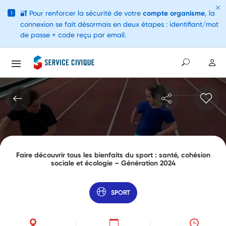
🔐
Pour renforcer la sécurité de votre
compte organisme
, la
i
connexion se fait désormais en deux étapes : identifiant/mot
de passe + code reçu par email.
Faire découvrir tous les bienfaits du sport : santé, cohésion
sociale et écologie – Génération 2024
SPORT