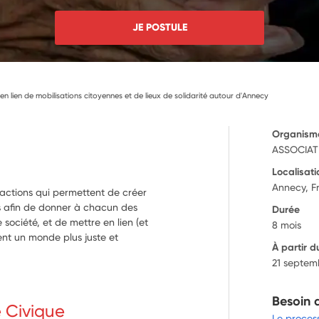
JE POSTULE
 en lien de mobilisations citoyennes et de lieux de solidarité autour d'Annecy
Organism
ASSOCIAT
Localisati
Annecy, F
actions qui permettent de créer
s afin de donner à chacun des
Durée
société, et de mettre en lien (et
8 mois
sent un monde plus juste et
À partir d
21 septem
Besoin 
e Civique
Le proces