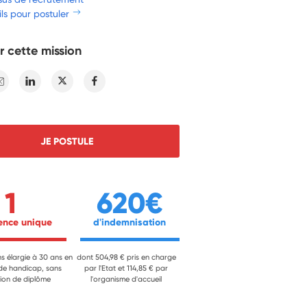
ls pour postuler
r cette mission
E-mail
Linkedin
Twitter
Facebook
JE POSTULE
1
620€
ience unique 
 d'indemnisation 
ns élargie à 30 ans en
dont 504,98 € pris en charge
 de handicap, sans
par l'Etat et 114,85 € par
ion de diplôme
l'organisme d'accueil