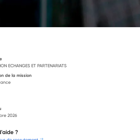
e
ION ECHANGES ET PARTENARIATS
on de la mission
rance
u
bre 2026
d'aide ?
sus de recrutement