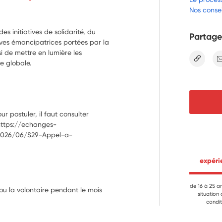
Nos consei
des initiatives de solidarité, du
Partage
atives émancipatrices portées par la
ssi de mettre en lumière les
lien
le globale.
r postuler, il faut consulter 
 https://echanges-
/2026/06/S29-Appel-a-
 expér
de 16 à 25 a
 ou la volontaire pendant le mois
situation
condit