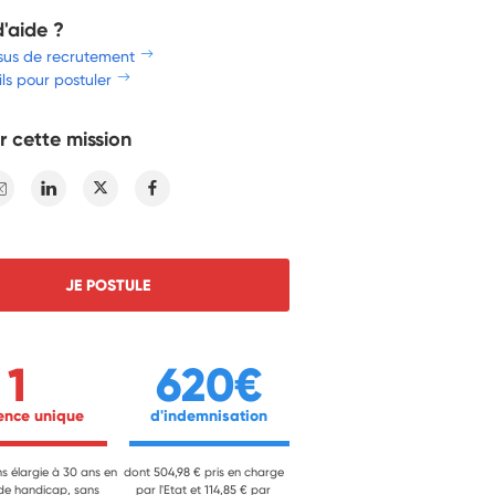
d'aide ?
sus de recrutement
ls pour postuler
r cette mission
E-mail
Linkedin
Twitter
Facebook
JE POSTULE
1
620€
ience unique 
 d'indemnisation 
ns élargie à 30 ans en
dont 504,98 € pris en charge
 de handicap, sans
par l'Etat et 114,85 € par