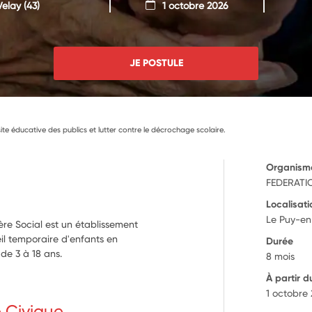
Velay
(43)
1 octobre 2026
JE POSTULE
site éducative des publics et lutter contre le décrochage scolaire.
Organism
FEDERATI
Localisati
Le Puy-en
re Social est un établissement
il temporaire d'enfants en
Durée
 de 3 à 18 ans.
8 mois
À partir d
1 octobre
e Civique