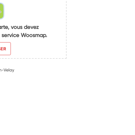
arte, vous devez
du service Woosmap.
SER
n-Velay
3