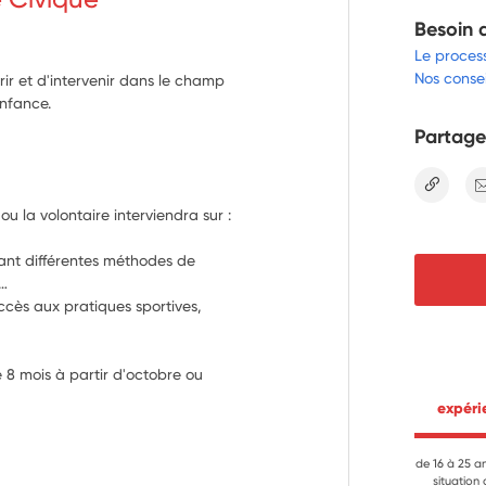
Besoin 
Le proces
Nos consei
ir et d'intervenir dans le champ
enfance.
Partage
lien
u la volontaire interviendra sur : 
sant différentes méthodes de 
… 
accès aux pratiques sportives, 
 8 mois à partir d'octobre ou 
 expér
de 16 à 25 a
situation