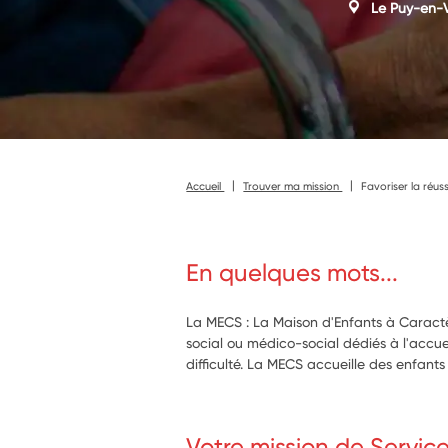
Le Puy-en-
Accueil
Trouver ma mission
Favoriser la réus
En quelques mots...
La MECS : La Maison d'Enfants à Caractè
social ou médico-social dédiés à l'accue
difficulté. La MECS accueille des enfants
Votre mission de Servic