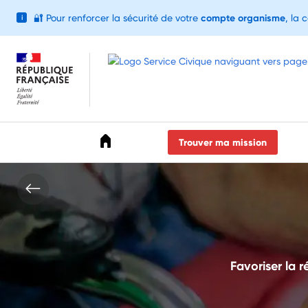
🔐
Pour renforcer la sécurité de votre
compte organisme
, la 
i
Accéder au menu
Accéder au contenu
Accéder au pied de page
Trouver ma mission
Favoriser la r