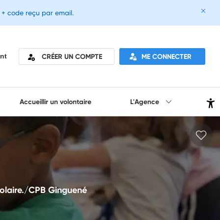
e + code reçu par email.
CRÉER UN COMPTE
ME CONNECTER
nt
Accueillir un volontaire
L'Agence
scolaire./CPB Ginguené