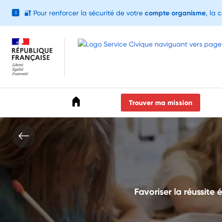
🔐
Pour renforcer la sécurité de votre
compte organisme
, la 
i
Accéder au menu
Accéder au contenu
Accéder au pied de page
Trouver ma mission
Favoriser la réussite