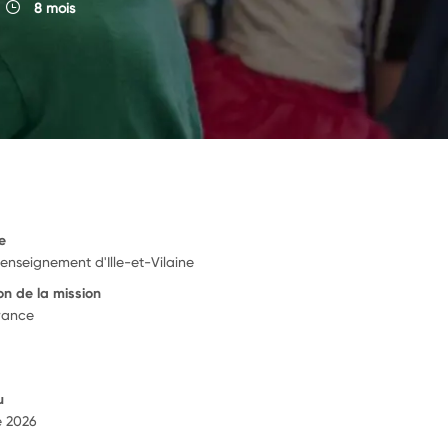
8 mois
e
'enseignement d'Ille-et-Vilaine
on de la mission
rance
u
e 2026