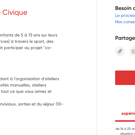
Besoin 
e Civique
Le proces
Nos consei
nfants de 5 à 13 ans sur leurs
Partage
nces) à travers le sport, des
et participer au projet "co-
lien
nt à l'organisation d'ateliers 
vités manuelles, ateliers 
ut tout ce que vous aimez et 
viviaux, sorties et du séjour (10-
 expér
de 16 à 25 a
situation