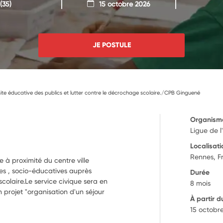
(35)
15 octobre 2026
JE POSTULE
site éducative des publics et lutter contre le décrochage scolaire./CPB Ginguené
Organism
Ligue de l
Localisati
Rennes, F
 à proximité du centre ville
ves , socio-éducatives auprès
Durée
olaire.Le service civique sera en
8 mois
 projet "organisation d'un séjour
À partir d
15 octobr