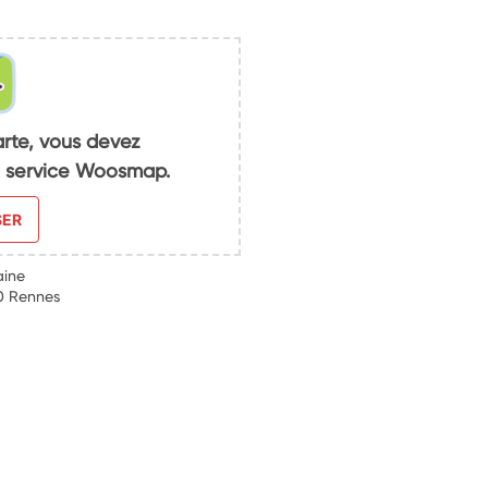
arte, vous devez
du service Woosmap.
SER
aine
0 Rennes