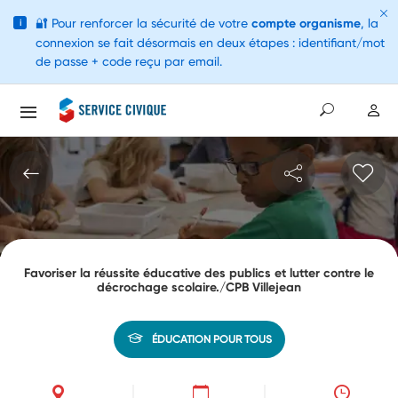
🔐
Pour renforcer la sécurité de votre
compte organisme
, la
i
connexion se fait désormais en deux étapes : identifiant/mot
de passe + code reçu par email.
Favoriser la réussite éducative des publics et lutter contre le
décrochage scolaire./CPB Villejean
ÉDUCATION POUR TOUS