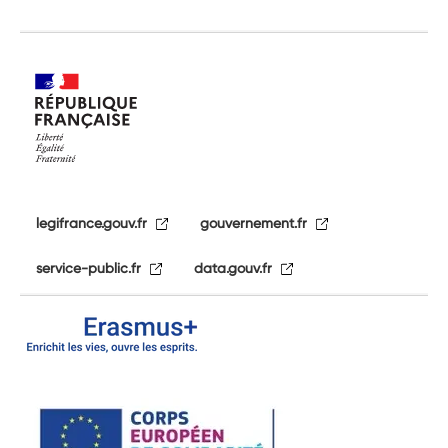
legifrance.gouv.fr
gouvernement.fr
service-public.fr
data.gouv.fr