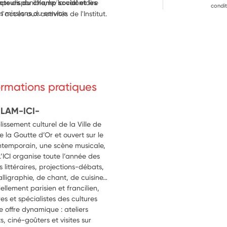
s disponible, le/la volontaire 
cteurs du champ social et les 
condit
 missions du service 
r l'accès aux activités de l'Institut.
formations pratiques
SLAM-ICI-
lissement culturel de la Ville de
e la Goutte d’Or et ouvert sur le
contemporain, une scène musicale,
’ICI organise toute l’année des
 littéraires, projections-débats,
calligraphie, de chant, de cuisine…
ellement parisien et francilien,
res et spécialistes des cultures
e offre dynamique : ateliers
s, ciné-goûters et visites sur