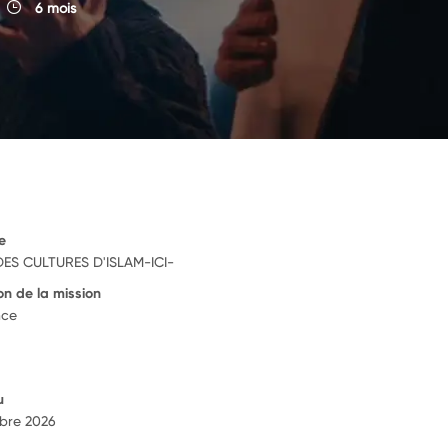
6 mois
e
DES CULTURES D'ISLAM-ICI-
on de la mission
nce
u
bre 2026