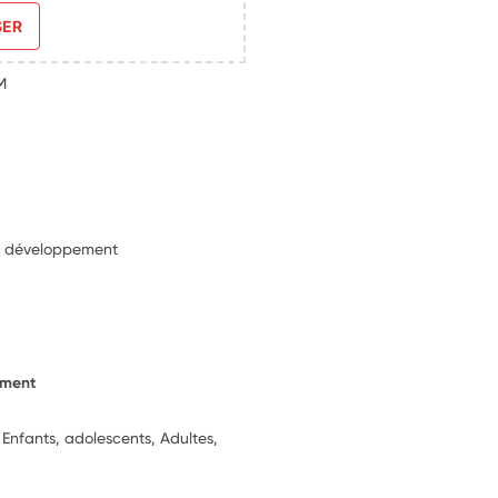
SER
M
u développement
ement
 Enfants, adolescents, Adultes,