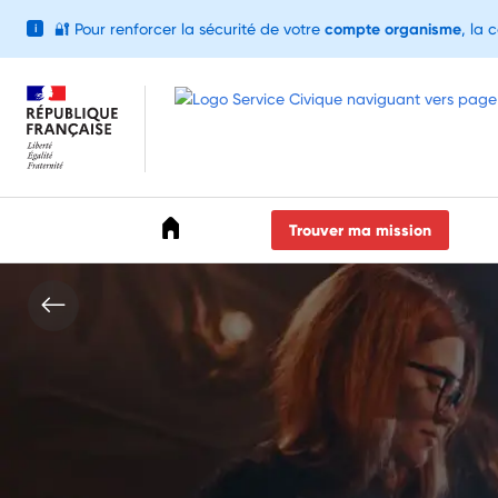
🔐
Pour renforcer la sécurité de votre
compte organisme
, la 
i
Accéder au menu
Accéder au contenu
Accéder au pied de page
Trouver ma mission