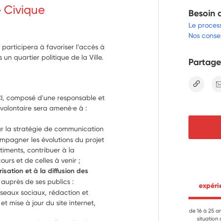
e Civique
Besoin 
Le proces
Nos consei
e participera à favoriser l’accès à
un quartier politique de la Ville.
Partage
lien
CI, composé d'une responsable et 
volontaire sera amené·e à :
ur la stratégie de communication 
mpagner les évolutions du projet 
timents, contribuer à la 
urs et de celles à venir ;
isation et à la diffusion des 
I auprès de ses publics : 
 expér
eaux sociaux, rédaction et 
t mise à jour du site internet, 
de 16 à 25 a
situation