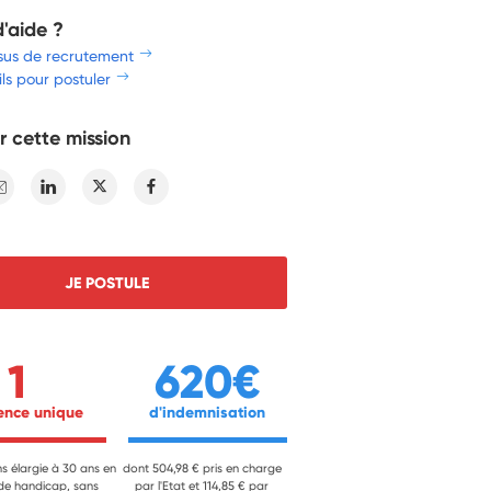
d'aide ?
sus de recrutement
ls pour postuler
r cette mission
E-mail
Linkedin
Twitter
Facebook
JE POSTULE
1
620€
ience unique 
 d'indemnisation 
ns élargie à 30 ans en
dont 504,98 € pris en charge
 de handicap, sans
par l'Etat et 114,85 € par