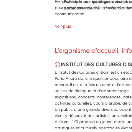
En fonction de ses appétences et du temp
Participer aux échanges avec les a
pourra également se voir confier d'autres
partenaires de l'ICI
, afin de facilite
communication.
Voir plus
L'organisme d'accueil, in
INSTITUT DES CULTURES D'I
L'Institut des Cultures d'Islam est un étab
Paris. Ancré dans le quartier populaire d
monde, il est à la fois un centre d’art 
un lieu de dialogue et d’apprentissage. L
expositions, concerts, conférences, cafés
activités culturelles, cours d’arabe, de 
Un public d’une grande diversité, essenti
vient y découvrir des artistes, universitai
d’Islam. L’ICI propose au jeune public un
artistiques et culturels, spectacles vivant