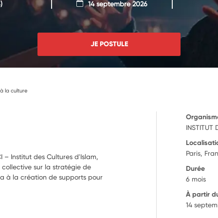
)
14 septembre 2026
JE POSTULE
à la culture
Organism
INSTITUT 
Localisati
Paris, Fra
 – Institut des Cultures d'Islam,
 collective sur la stratégie de
Durée
ra à la création de supports pour
6 mois
À partir d
14 septem