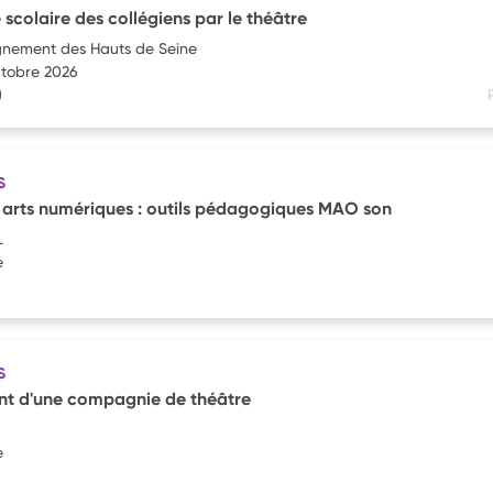
e scolaire des collégiens par le théâtre
ignement des Hauts de Seine
ctobre 2026
)
S
 arts numériques : outils pédagogiques MAO son
L
e
S
 d'une compagnie de théâtre
e
)