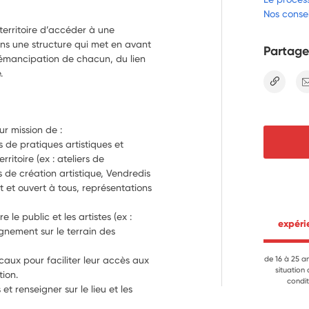
Nos consei
 territoire d’accéder à une
dans une structure qui met en avant
Partage
l’émancipation de chacun, du lien
.
lien
ur mission de :
s de pratiques artistiques et 
ritoire (ex : ateliers de 
s de création artistique, Vendredis 
et ouvert à tous, représentations 
e le public et les artistes (ex : 
 expér
ement sur le terrain des 
caux pour faciliter leur accès aux 
de 16 à 25 a
situation
tion.
condit
et renseigner sur le lieu et les 