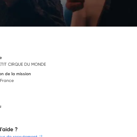
e
PETIT CIRQUE DU MONDE
on de la mission
 France
u
6
d'aide ?
sus de recrutement