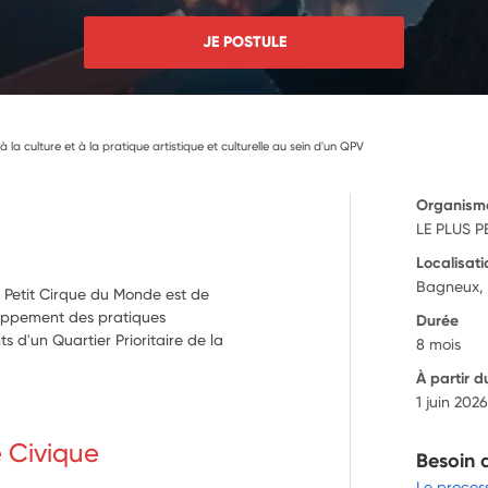
JE POSTULE
à la culture et à la pratique artistique et culturelle au sein d'un QPV
Organism
LE PLUS 
Localisati
Bagneux,
s Petit Cirque du Monde est de
eloppement des pratiques
Durée
ts d'un Quartier Prioritaire de la
8 mois
À partir d
1 juin 202
e Civique
Besoin 
Le proces