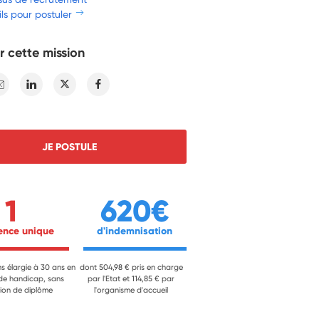
ls pour postuler
r cette mission
E-mail
Linkedin
Twitter
Facebook
JE POSTULE
1
620€
ience unique 
 d'indemnisation 
ns élargie à 30 ans en
dont 504,98 € pris en charge
 de handicap, sans
par l'Etat et 114,85 € par
ion de diplôme
l'organisme d'accueil