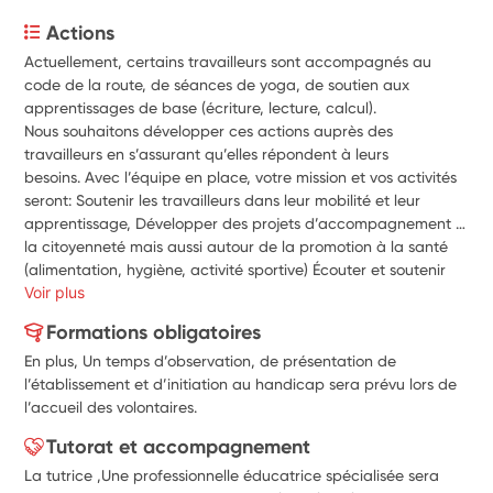
Actions
Actuellement, certains travailleurs sont accompagnés au 
code de la route, de séances de yoga, de soutien aux 
apprentissages de base (écriture, lecture, calcul). 
Nous souhaitons développer ces actions auprès des 
travailleurs en s’assurant qu’elles répondent à leurs  
besoins. Avec l’équipe en place, votre mission et vos activités 
seront: Soutenir les travailleurs dans leur mobilité et leur 
apprentissage, Développer des projets d’accompagnement à 
la citoyenneté mais aussi autour de la promotion à la santé 
(alimentation, hygiène, activité sportive) Écouter et soutenir 
les demandes individuelles pour adapter les ateliers en 
Voir plus
fonction des besoins, Participer aux activités du quotidien à 
Formations obligatoires
l’ESAT (réunions, temps de production et de création…
En plus, Un temps d’observation, de présentation de
Motivé(e), vous êtes à l’écoute,vous aimez le travail en équipe, 
l’établissement et d’initiation au handicap sera prévu lors de
vous aimez l'animation, coconstruire des projets, vous êtes 
l’accueil des volontaires.
discrèt(e), créatif(ve) et respectueux(se) de chacun. Avoir un 
projet professionnel en lien avec la mission serait un plus.
Tutorat et accompagnement
La tutrice ,Une professionnelle éducatrice spécialisée sera