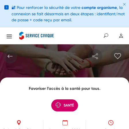
🔐
Pour renforcer la sécurité de votre
compte organisme
, la
i
connexion se fait désormais en deux étapes : identifiant/mot
de passe + code reçu par email.
Favoriser l’accès à la santé pour tous.
SANTÉ