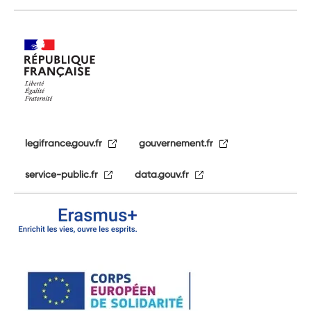
legifrance.gouv.fr
gouvernement.fr
service-public.fr
data.gouv.fr