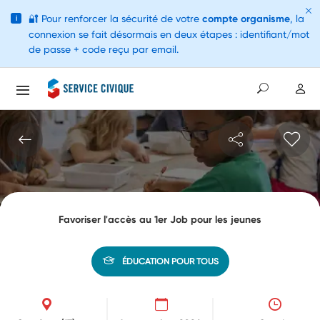
🔐
Pour renforcer la sécurité de votre
compte organisme
, la
i
connexion se fait désormais en deux étapes : identifiant/mot
de passe + code reçu par email.
Favoriser l'accès au 1er Job pour les jeunes
ÉDUCATION POUR TOUS