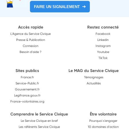
FAIRE UN SIGNALEMENT
Accès rapide
Restez connecté
L'Agence du Service Civique
Facebook
Presse & Publication
Linkedin
Connexion
Instagram
Besoin d'aide ?
Youtube
TikTok
Sites publics
Le MAG du Service Civique
France.fr
Témoignages
Service-Public.fr
Actualités
Gouvernement.fr
Legifrance.gouv.fr
France-volontaires.org
Comprendre le Service Civique
Être volontaire
Le Service Civique en bref
Pourquoi s'engager
Les référents Service Civique
10 domaines d'action