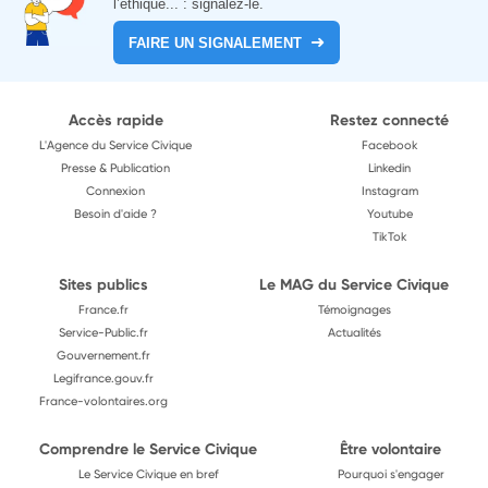
l’éthique... : signalez-le.
FAIRE UN SIGNALEMENT
Accès rapide
Restez connecté
L'Agence du Service Civique
Facebook
Presse & Publication
Linkedin
Connexion
Instagram
Besoin d'aide ?
Youtube
TikTok
Sites publics
Le MAG du Service Civique
France.fr
Témoignages
Service-Public.fr
Actualités
Gouvernement.fr
Legifrance.gouv.fr
France-volontaires.org
Comprendre le Service Civique
Être volontaire
Le Service Civique en bref
Pourquoi s'engager