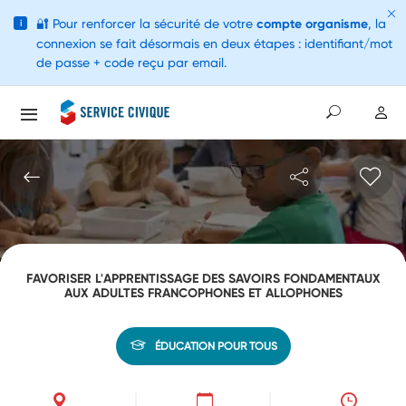
🔐
Pour renforcer la sécurité de votre
compte organisme
, la
i
connexion se fait désormais en deux étapes : identifiant/mot
de passe + code reçu par email.
FAVORISER L'APPRENTISSAGE DES SAVOIRS FONDAMENTAUX
AUX ADULTES FRANCOPHONES ET ALLOPHONES
ÉDUCATION POUR TOUS