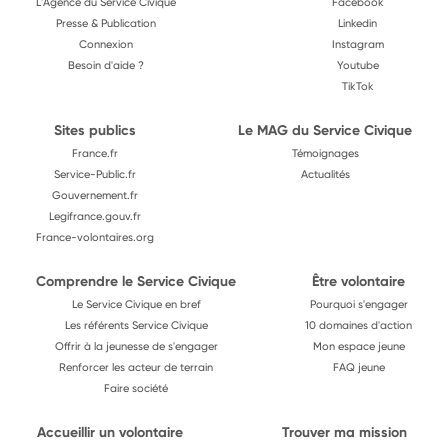
L'Agence du Service Civique
Facebook
Presse & Publication
Linkedin
Connexion
Instagram
Besoin d'aide ?
Youtube
TikTok
Sites publics
Le MAG du Service Civique
France.fr
Témoignages
Service-Public.fr
Actualités
Gouvernement.fr
Legifrance.gouv.fr
France-volontaires.org
Comprendre le Service Civique
Être volontaire
Le Service Civique en bref
Pourquoi s'engager
Les référents Service Civique
10 domaines d'action
Offrir à la jeunesse de s'engager
Mon espace jeune
Renforcer les acteur de terrain
FAQ jeune
Faire société
Accueillir un volontaire
Trouver ma mission