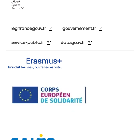
legifrance.gouv.fr
gouvernement.fr
service-public.fr
data.gouv.fr