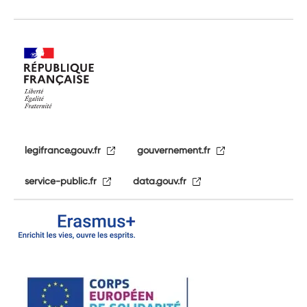
legifrance.gouv.fr
gouvernement.fr
service-public.fr
data.gouv.fr