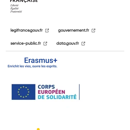
legifrance.gouv.fr
gouvernement.fr
service-public.fr
data.gouv.fr