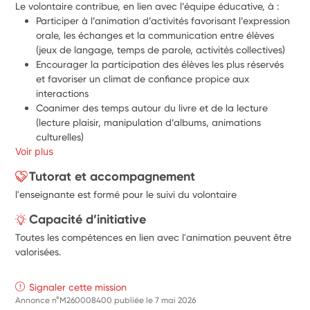
Le volontaire contribue, en lien avec l’équipe éducative, à :
Participer à l’animation d’activités favorisant l’expression 
orale, les échanges et la communication entre élèves 
(jeux de langage, temps de parole, activités collectives) 
Encourager la participation des élèves les plus réservés 
et favoriser un climat de confiance propice aux 
interactions 
Coanimer des temps autour du livre et de la lecture 
(lecture plaisir, manipulation d’albums, animations 
culturelles) 
Voir plus
Accompagner les temps de coopération entre élèves et 
encourager l’entraide et la médiation 
Tutorat et accompagnement
Participer à l’animation d’ateliers de sensibilisation à 
l'enseignante est formé pour le suivi du volontaire
l’environnement (tri, jardinage, observation de la nature, 
projets “classe dehors”) 
Capacité d’initiative
Contribuer à la participation des élèves à la vie de 
Toutes les compétences en lien avec l'animation peuvent être
l’école (conseils d’élèves, projets collectifs) 
valorisées.
Participer aux sorties scolaires et projets culturels en 
appui de l’équipe 
Être force de proposition pour développer de nouvelles 
Signaler cette mission
actions favorisant l’engagement et la citoyenneté des 
Annonce n°M260008400 publiée le
7 mai 2026