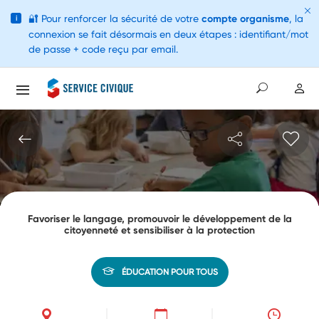
🔐
Pour renforcer la sécurité de votre
compte organisme
, la
i
connexion se fait désormais en deux étapes : identifiant/mot
de passe + code reçu par email.
Favoriser le langage, promouvoir le développement de la
citoyenneté et sensibiliser à la protection
ÉDUCATION POUR TOUS