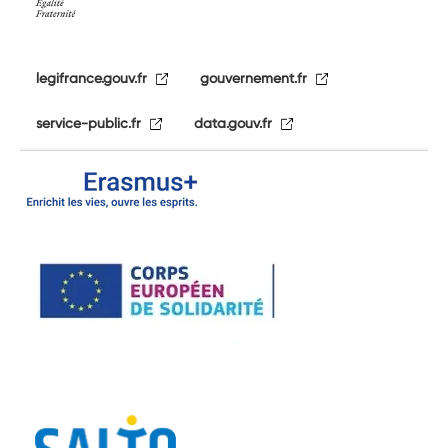
legifrance.gouv.fr
gouvernement.fr
service-public.fr
data.gouv.fr