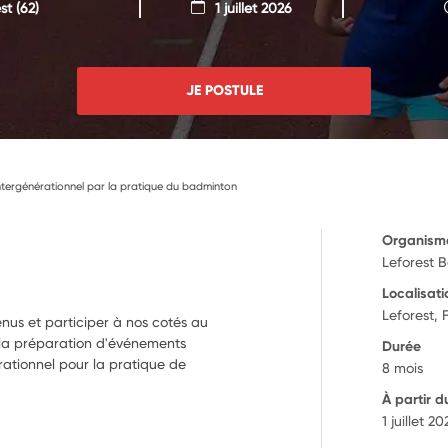
st
(62)
1 juillet 2026
JE POSTULE
 intergénérationnel par la pratique du badminton
Organism
Leforest 
Localisati
Leforest, 
enus et participer à nos cotés au
 la préparation d'événements
Durée
érationnel pour la pratique de
8 mois
À partir d
1 juillet 2