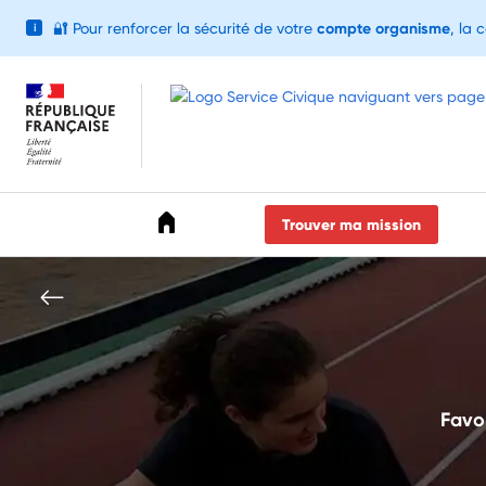
🔐
Pour renforcer la sécurité de votre
compte organisme
, la 
i
Accéder au menu
Accéder au contenu
Accéder au pied de page
Trouver ma mission
Favor