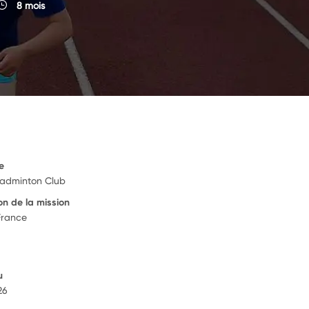
8 mois
e
Badminton Club
on de la mission
France
u
026