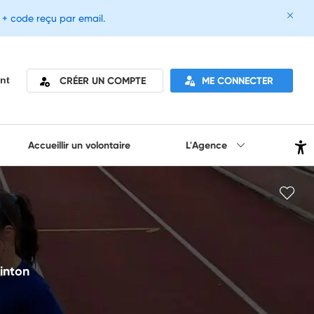
e + code reçu par email.
CRÉER UN COMPTE
ME CONNECTER
nt
Accueillir un volontaire
L'Agence
minton