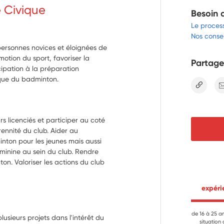
e Civique
Besoin 
Le proces
Nos consei
ersonnes novices et éloignées de
motion du sport, favoriser la
Partage
cipation à la préparation
ique du badminton.
lien
rs licenciés et participer au coté 
nnité du club. Aider au 
ton pour les jeunes mais aussi 
éminine au sein du club. Rendre 
n. Valoriser les actions du club 
 expér
de 16 à 25 a
 plusieurs projets dans l'intérêt du
situation