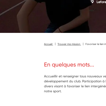
Lefore
Accueil
Trouver ma mission
Favoriser le lien
En quelques mots...
Accueillir et renseigner tous nouveaux v
développement du club. Participation à
divers visant à favoriser le lien intergén
notre sport.