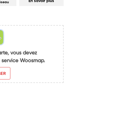
En savoir plus
réseau
arte, vous devez
du service Woosmap.
SER