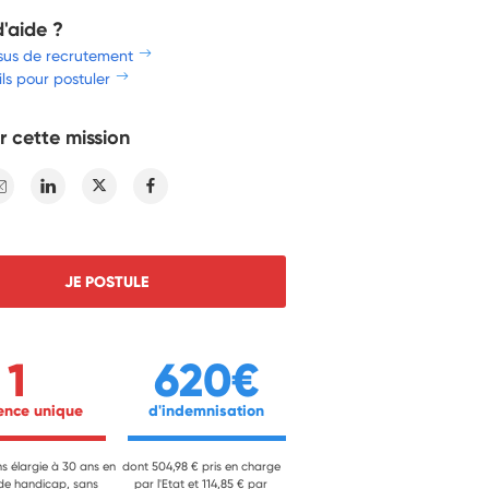
d'aide ?
sus de recrutement
ls pour postuler
r cette mission
E-mail
Linkedin
Twitter
Facebook
JE POSTULE
1
620€
ience unique 
 d'indemnisation 
ns élargie à 30 ans en
dont 504,98 € pris en charge
 de handicap, sans
par l'Etat et 114,85 € par