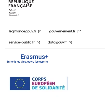
legifrance.gouv.fr
gouvernement.fr
service-public.fr
data.gouv.fr