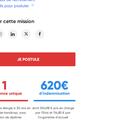
ls pour postuler
r cette mission
E-mail
Linkedin
Twitter
Facebook
JE POSTULE
1
620€
ience unique 
 d'indemnisation 
ns élargie à 30 ans en
dont 504,98 € pris en charge
 de handicap, sans
par l'Etat et 114,85 € par
ion de diplôme
l'organisme d'accueil