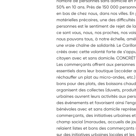
nombre de personnes sans domicile en 
50% en 10 ans. Près de 150 000 personne
en bas de chez nous, dans nos villes. En 
matérielles précaires, une des difficulté
personnes est le sentiment de rejet de la
ce sont vous, nous, nos proches, nos vois
nous pouvons tous, à notre échelle, améli
une vraie chaîne de solidarité. Le Carill
créés avec cette volonté forte de s’ap
citoyen avec et sans domicile. CONC
Les commerçants offrent aux personnes 
essentiels dans leur boutique (accéder au
réchauffer un plat au micro-ondes, etc.)
bons pour des plats, des boissons chau
organisent des collectes (duvets, produits
urbaines ouvrent leurs activités aux per
des événements et favorisent ainsi l’e
bénévoles avec et sans domicile représ
commerçants, des initiatives urbaines et
champ social (maraudes, accueils de jo
relaient listes et bons des commerçants s
sur des initiatives urbaines locales et les