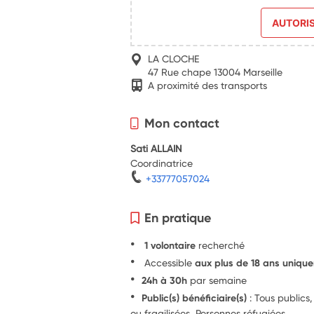
AUTORI
LA CLOCHE
47 Rue chape 13004 Marseille
A proximité des transports
Mon contact
Sati ALLAIN
Coordinatrice
+33777057024
En pratique
1 volontaire
recherché
Accessible
aux plus de 18 ans uniqu
24h à 30h
par semaine
Public(s) bénéficiaire(s)
: Tous publics
ou fragilisées, Personnes réfugiées