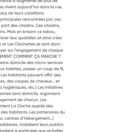
France a augmenté de plus de
s vivent aujourd’hui dans la rue,
plus de leurs conditions
s principales rencontrées par ces
 part des citadins. Ces citadins,
ins. Mais en brisant ce tabou,
orer leur quotidien et ainsi créer
on et Les Clochettes se sont donc
puyer sur l’engagement de chaque
RÈTEMENT COMMENT ÇA MARCHE ?
sans domicile des micro-services
x toilettes, passer un coup de fil,
 Les habitants peuvent offrir des
des, des coupes de cheveux… et
 hygiéniques, etc.) Les initiatives
sonnes sans domicile, organisent
ngagement de chacun. Les
entent La Cloche auprès des
 des habitants. Les partenaires du
ur, centres d’hébergement…)
olidaires, mobilisent leurs publics
 invitent à participer aux activités