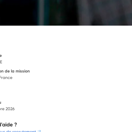
e
E
on de la mission
 France
u
re 2026
d'aide ?
sus de recrutement