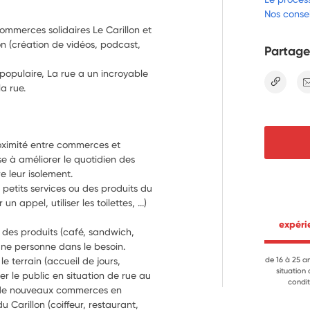
Nos consei
mmerces solidaires Le Carillon et
on (création de vidéos, podcast,
Partage
opulaire, La rue a un incroyable
lien
la rue.
roximité entre commerces et 
se à améliorer le quotidien des 
personnes sans domicile et à lutter contre leur isolement.  
etits services ou des produits du 
appel, utiliser les toilettes, ...) 
 expér
des produits (café, sandwich, 
une personne dans le besoin.
le terrain (accueil de jours, 
de 16 à 25 a
situation
er le public en situation de rue au 
condit
er de nouveaux commerces en 
u Carillon (coiffeur, restaurant, 