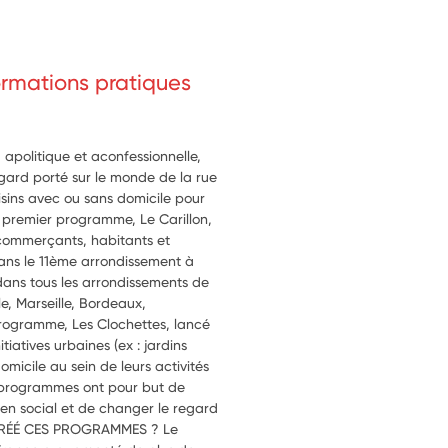
formations pratiques
 apolitique et aconfessionnelle,
egard porté sur le monde de la rue
isins avec ou sans domicile pour
on premier programme, Le Carillon,
e commerçants, habitants et
dans le 11ème arrondissement à
 dans tous les arrondissements de
le, Marseille, Bordeaux,
rogramme, Les Clochettes, lancé
iatives urbaines (ex : jardins
micile au sein de leurs activités
 programmes ont pour but de
 lien social et de changer le regard
 CRÉÉ CES PROGRAMMES ? Le