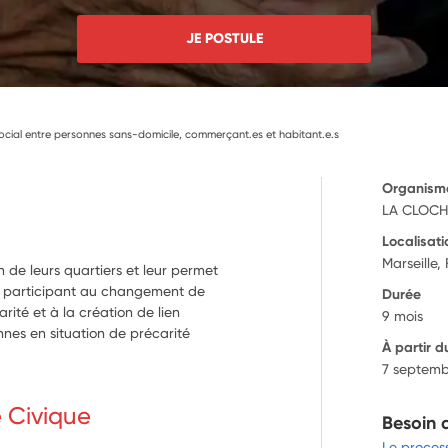
JE POSTULE
 social entre personnes sans-domicile, commerçant.es et habitant.e.s
Organism
LA CLOCH
Localisati
Marseille,
 de leurs quartiers et leur permet
 en participant au changement de
Durée
rité et à la création de lien
9 mois
nnes en situation de précarité
À partir d
7 septemb
e Civique
Besoin 
Le proces