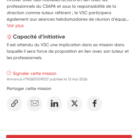
professionnels du CSAPA et sous la responsabilité de la 
direction comme tuteur référent ; le VSC participera 
également aux séances hebdomadaires de réunion d'équipe 
et à celles d'analyses de pratiques avec un tiers extérieur. Il 
Voir plus
sera soumis à une stricte confidentialité concernant les 
Capacité d’initiative
personnes accompagnées et les accompagnements mis en 
Il est attendu du VSC une implication dans sa mission dans
oeuvre. Il développera un relationnel empathique vis à vis des 
laquelle il sera force de proposition en lien avec son tuteur et
personnes reçues et esprit créatif pour la mise en place des 
les professionnels.
ateliers collectifs.
Signaler cette mission
Annonce n°M260009027 publiée le
13 mai 2026
Partager cette mission