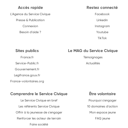
Accès rapide
Restez connecté
L'Agence du Service Civique
Facebook
Presse & Publication
Linkedin
Connexion
Instagram
Besoin d'aide ?
Youtube
TikTok
Sites publics
Le MAG du Service Civique
France.fr
Témoignages
Service-Public.fr
Actualités
Gouvernement.fr
Legifrance.gouv.fr
France-volontaires.org
Comprendre le Service Civique
Être volontaire
Le Service Civique en bref
Pourquoi s'engager
Les référents Service Civique
10 domaines d'action
Offrir à la jeunesse de s'engager
Mon espace jeune
Renforcer les acteur de terrain
FAQ jeune
Faire société