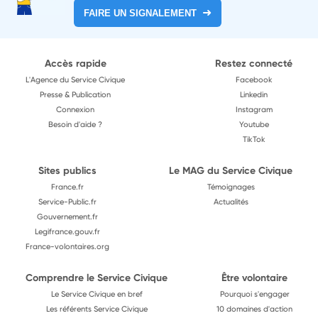
FAIRE UN SIGNALEMENT
Accès rapide
Restez connecté
L'Agence du Service Civique
Facebook
Presse & Publication
Linkedin
Connexion
Instagram
Besoin d'aide ?
Youtube
TikTok
Sites publics
Le MAG du Service Civique
France.fr
Témoignages
Service-Public.fr
Actualités
Gouvernement.fr
Legifrance.gouv.fr
France-volontaires.org
Comprendre le Service Civique
Être volontaire
Le Service Civique en bref
Pourquoi s'engager
Les référents Service Civique
10 domaines d'action