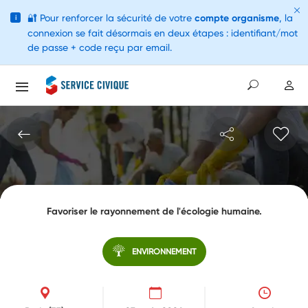
🔐
Pour renforcer la sécurité de votre
compte organisme
, la
i
connexion se fait désormais en deux étapes : identifiant/mot
de passe + code reçu par email.
Favoriser le rayonnement de l'écologie humaine.
ENVIRONNEMENT