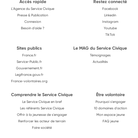
Accès rapide
Restez connecté
L'Agence du Service Civique
Facebook
Presse & Publication
Linkedin
Connexion
Instagram
Besoin d'aide ?
Youtube
TikTok
Sites publics
Le MAG du Service Civique
France.fr
Témoignages
Service-Public.fr
Actualités
Gouvernement.fr
Legifrance.gouv.fr
France-volontaires.org
Comprendre le Service Civique
Être volontaire
Le Service Civique en bref
Pourquoi s'engager
Les référents Service Civique
10 domaines d'action
Offrir à la jeunesse de s'engager
Mon espace jeune
Renforcer les acteur de terrain
FAQ jeune
Faire société