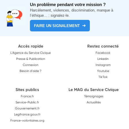
Un problème pendant votre mission ?
Harcèlement, violences, discrimination, manque à
l’éthique... : signalez-le.
FAIRE UN SIGNALEMENT
Accès rapide
Restez connecté
L'Agence du Service Civique
Facebook
Presse & Publication
Linkedin
Connexion
Instagram
Besoin d'aide ?
Youtube
TikTok
Sites publics
Le MAG du Service Civique
France.fr
Témoignages
Service-Public.fr
Actualités
Gouvernement.fr
Legifrance.gouv.fr
France-volontaires.org