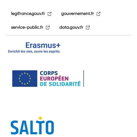
legifrance.gouv.fr
gouvernement.fr
service-public.fr
data.gouv.fr