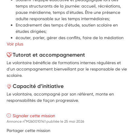
temps structurants de la journée: accueil, récréations, 
pause méridienne, temps d'études. Être une présence 
adulte responsable sur les temps intermédiaires;
Encadrement des temps d'étude, soutien scolaire en 
études dirigées; 
écouter, parler, gérer des conflits, faire de la médiation 
Voir plus
entre élèves;
lancement et réalisation de projets éducatifs, 
Tutorat et accompagnement
participation à des jeux;
Le volontaire bénéficie de formations internes régulières et
être en posture de responsabilité: transmettre les 
d'un accompagnement bienveillant par le responsable de vie
informations importantes aux responsables, préserver la 
scolaire.
confidentialité;
s'approprier les codes sociaux de l'établissement, le 
Capacité d’initiative
représenter auprès des visiteurs;
Le volontaire, accompagné par son référent, monte en
incarner, aux yeux des élèves, une figure d'engagement 
responsabilités de façon progressive.
citoyen;
Signaler cette mission
Annonce n°M260010141 publiée le
25 mai 2026
Partager cette mission