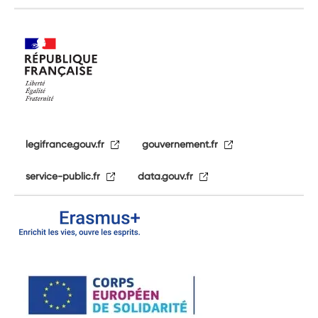
legifrance.gouv.fr
gouvernement.fr
service-public.fr
data.gouv.fr