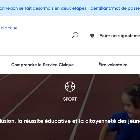
connexion se fait désormais en deux étapes : identifiant/mot de pass
Faire un signaleme
Comprendre le Service Civique
Être volontaire
SPORT
clusion, la réussite éducative et la citoyenneté des jeun