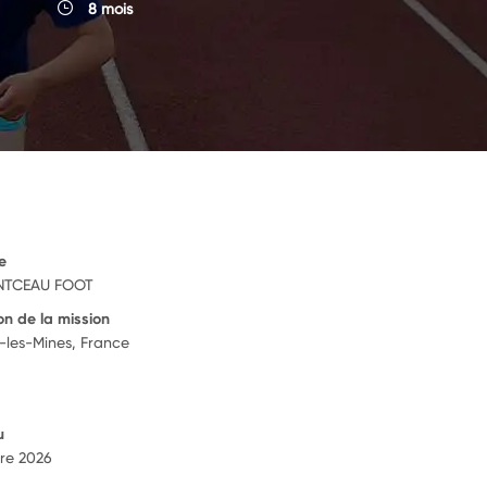
8 mois
e
NTCEAU FOOT
on de la mission
les-Mines, France
u
re 2026