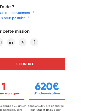
d'aide ?
sus de recrutement
ls pour postuler
r cette mission
E-mail
Linkedin
Twitter
Facebook
JE POSTULE
1
620€
ience unique 
 d'indemnisation 
ns élargie à 30 ans en
dont 504,98 € pris en charge
 de handicap, sans
par l'Etat et 114,85 € par