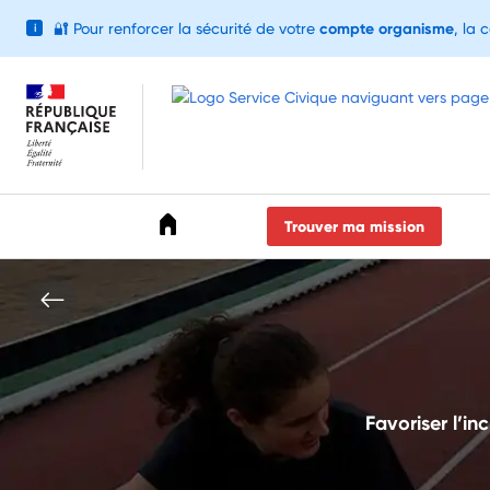
🔐
Pour renforcer la sécurité de votre
compte organisme
, la 
i
Accéder au menu
Accéder au contenu
Accéder au pied de page
Trouver ma mission
Favoriser l’in