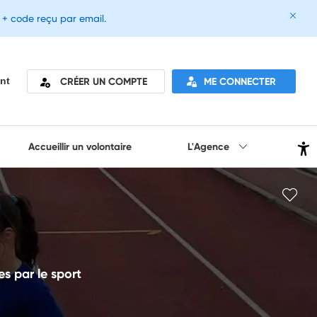
e + code reçu par email.
CRÉER UN COMPTE
ME CONNECTER
nt
Accueillir un volontaire
L'Agence
es par le sport