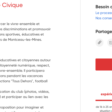
e Civique
Besoin 
Le proces
Nos consei
rcer le vivre-ensemble et
es discriminations et promouvoir
Partage
ons sportives, éducatives et
ers de Montceau-les-Mines.
lien
 éducatives et citoyennes autour 
itoyenneté numérique, respect, 
re-ensemble. Il participera 
ons pendant les vacances 
actions "Tous Dehors", football 
ation du club (photos, vidéos, 
 expér
 et participer au lien avec les 
roposition pour imaginer et 
de 16 à 25 a
situation