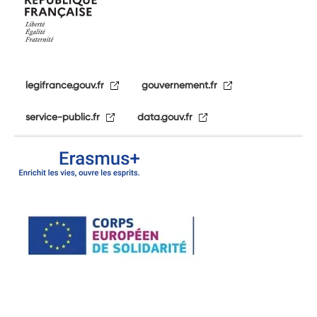
legifrance.gouv.fr
gouvernement.fr
service-public.fr
data.gouv.fr