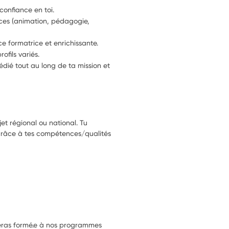
 confiance en toi.
es (animation, pédagogie, 
e formatrice et enrichissante.
ofils variés.
édié tout au long de ta mission et 
’avenir.
onçus pour les volontaires.
et régional ou national. Tu
 grâce à tes compétences/qualités
 seras formé.e à nos programmes