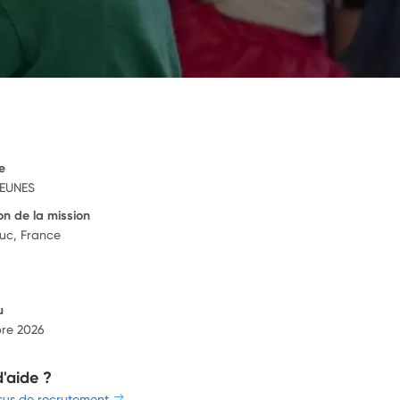
e
JEUNES
on de la mission
euc, France
u
re 2026
d'aide ?
sus de recrutement