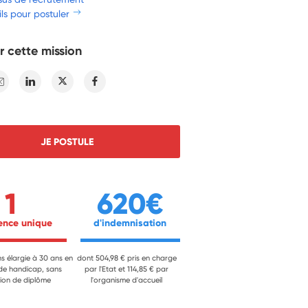
ls pour postuler
r cette mission
E-mail
Linkedin
Twitter
Facebook
JE POSTULE
1
620€
ience unique 
 d'indemnisation 
ns élargie à 30 ans en
dont 504,98 € pris en charge
 de handicap, sans
par l'Etat et 114,85 € par
ion de diplôme
l'organisme d'accueil