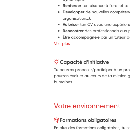
Renforcer 
ton aisance à l’oral et ta
Développer
 de nouvelles compétenc
organisation…).
Valoriser
 ton CV avec une expérienc
Rencontrer
 des professionnels aux pr
Être accompagné.e 
par un tuteur d
Voir plus
dans la construction de ton projet d
Bénéficier
 d’ateliers spécialement c
Capacité d’initiative
Tu pourras proposer/participer à un proj
pourras évoluer au cours de ta mission
humaines.
Votre environnement
Formations obligatoires
En plus des formations obligatoires, tu