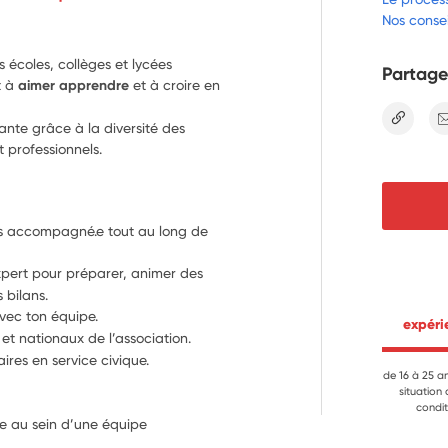
Nos consei
s écoles, collèges et lycées
Partage
t à
aimer apprendre
et à croire en
lien
ante grâce à la diversité des
t professionnels.
es accompagné.e tout au long de 
pert pour préparer, animer des 
s bilans.
vec ton équipe.
 expér
et nationaux de l’association.
ires en service civique.
de 16 à 25 a
situation
condit
re au sein d’une équipe 