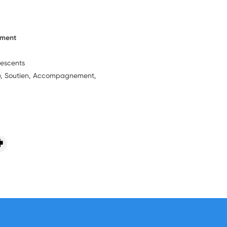
ement
lescents
ie, Soutien, Accompagnement,