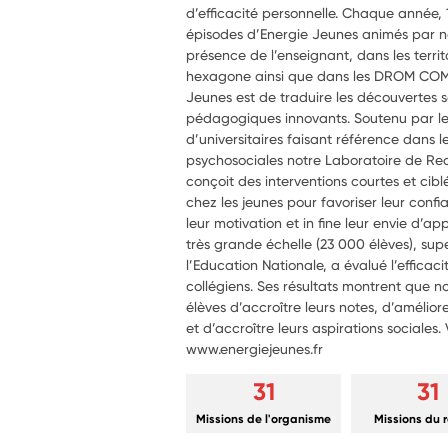
d’efficacité personnelle. Chaque année, 
épisodes d’Energie Jeunes animés par no
présence de l’enseignant, dans les territo
hexagone ainsi que dans les DROM COM. 
Jeunes est de traduire les découvertes 
pédagogiques innovants. Soutenu par le
d’universitaires faisant référence dan
psychosociales notre Laboratoire de R
conçoit des interventions courtes et cib
chez les jeunes pour favoriser leur confi
leur motivation et in fine leur envie d’a
très grande échelle (23 000 élèves), supe
l’Education Nationale, a évalué l’effica
collégiens. Ses résultats montrent que
élèves d’accroître leurs notes, d’amélio
et d’accroître leurs aspirations sociales. V
www.energiejeunes.fr
31
31
Missions de l'organisme
Missions du 