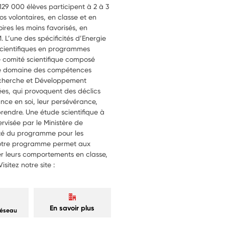
129 000 élèves participent à 2 à 3
s volontaires, en classe et en
ires les moins favorisés, en
L’une des spécificités d’Energie
scientifiques en programmes
 comité scientifique composé
s le domaine des compétences
echerche et Développement
lées, qui provoquent des déclics
ance en soi, leur persévérance,
pprendre. Une étude scientifique à
rvisée par le Ministère de
cité du programme pour les
 notre programme permet aux
rer leurs comportements en classe,
isitez notre site :
En savoir plus
réseau