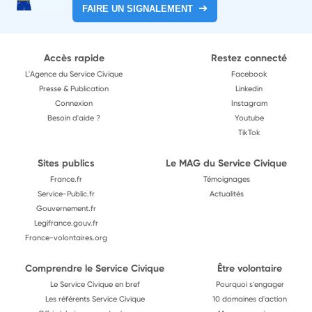
FAIRE UN SIGNALEMENT
Accès rapide
Restez connecté
L'Agence du Service Civique
Facebook
Presse & Publication
Linkedin
Connexion
Instagram
Besoin d'aide ?
Youtube
TikTok
Sites publics
Le MAG du Service Civique
France.fr
Témoignages
Service-Public.fr
Actualités
Gouvernement.fr
Legifrance.gouv.fr
France-volontaires.org
Comprendre le Service Civique
Être volontaire
Le Service Civique en bref
Pourquoi s'engager
Les référents Service Civique
10 domaines d'action