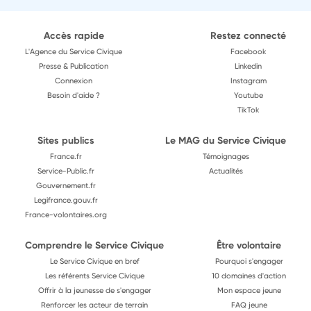
Accès rapide
Restez connecté
L'Agence du Service Civique
Facebook
Presse & Publication
Linkedin
Connexion
Instagram
Besoin d'aide ?
Youtube
TikTok
Sites publics
Le MAG du Service Civique
France.fr
Témoignages
Service-Public.fr
Actualités
Gouvernement.fr
Legifrance.gouv.fr
France-volontaires.org
Comprendre le Service Civique
Être volontaire
Le Service Civique en bref
Pourquoi s'engager
Les référents Service Civique
10 domaines d'action
Offrir à la jeunesse de s'engager
Mon espace jeune
Renforcer les acteur de terrain
FAQ jeune