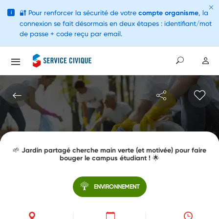
🔐
Pour renforcer la sécurité de votre
compte organisme
, la
i
connexion se fait désormais en deux étapes : identifiant/mot
de passe + code reçu par email.
🌱 Jardin partagé cherche main verte (et motivée) pour faire
bouger le campus étudiant ! 🌟
ENVIRONNEMENT