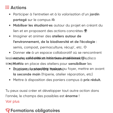
Actions
Participer à l’entretien et à la valorisation d’un 
jardin 
partagé
 sur le campus 🎋
Mobiliser les étudiant·es
 autour du projet en créant du 
lien et en proposant des actions concrètes 🌍
Imaginer et animer des 
ateliers autour de 
l’environnement, de la biodiversité et de l’écologie
 : 
semis, compost, permaculture, récup’, etc. 🌻
Donner 
vie
 à un espace collaboratif où se rencontrent
lessives, des ciné débats tout autour de l'écologie,disco 
nature, solidarité et initiatives étudiantes
 💚
soupe, etc.
Mettre en place des ateliers pour 
sensibiliser
 les 
Proposer du 
snacking maison
 au foyer, mettre en avant
étudiants: ateliers DIY Tawashi,
la seconde main
 (friperie, atelier réparation, etc)
Mettre à disposition des paniers campus à 
prix réduit.
Tu peux aussi créer et développer tout autre action dans 
l’année, le champs des possibles est 
énorme
 !
Voir plus
Formations obligatoires