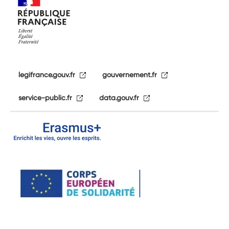
legifrance.gouv.fr
gouvernement.fr
service-public.fr
data.gouv.fr