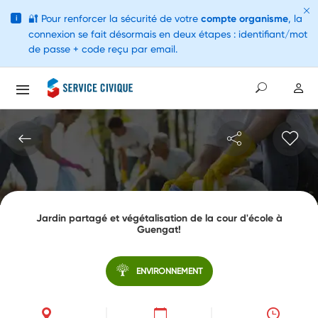
🔐
Pour renforcer la sécurité de votre
compte organisme
, la
i
connexion se fait désormais en deux étapes : identifiant/mot
de passe + code reçu par email.
Jardin partagé et végétalisation de la cour d'école à
Guengat!
ENVIRONNEMENT