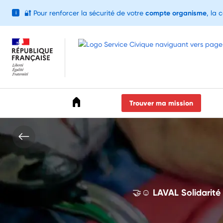
🔐
Pour renforcer la sécurité de votre
compte organisme
, la 
i
Accéder au menu
Accéder au contenu
Accéder au pied de page
Trouver ma mission
🤝☺️ LAVAL Solidarité 