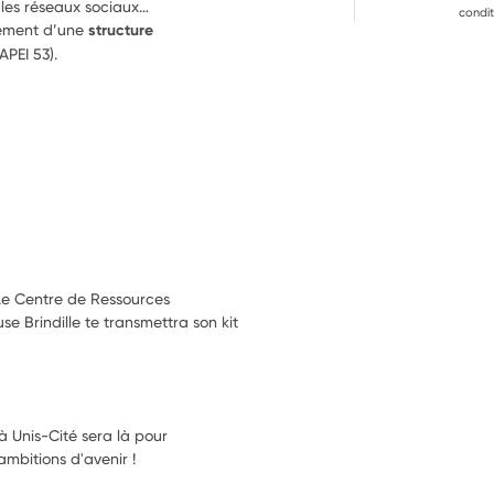
r les réseaux sociaux…
condit
nement d’une 
structure 
APEI 53).
 Le Centre de Ressources
se Brindille te transmettra son kit
à Unis-Cité sera là pour
ambitions d'avenir !