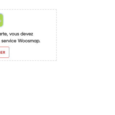
arte, vous devez
du service Woosmap.
SER