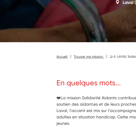
Laval
(
Accueil
Trouver ma mission
🤝☺️ LAVAL Solida
En quelques mots...
❤️La mission Solidarité Aidants contri
soutien des aidant.es et de leurs proche
Laval, l'accent est mis sur l'accompagn
adultes en situation handicap. Cette mis
jeunes.