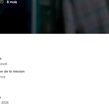
8 mois
e
Laval
on de la mission
ance
u
e 2026