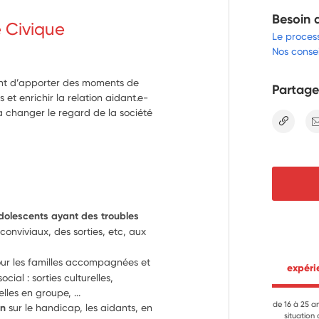
Besoin 
e Civique
Le proces
Nos consei
ront d’apporter des moments de
Partage
 et enrichir la relation aidant.e-
 changer le regard de la société
lien
dolescents ayant des troubles 
nviviaux, des sorties, etc, aux 
our les familles accompagnées et 
 expér
al : sorties culturelles, 
les en groupe, ...
de 16 à 25 a
on
 sur le handicap, les aidants, en 
situation