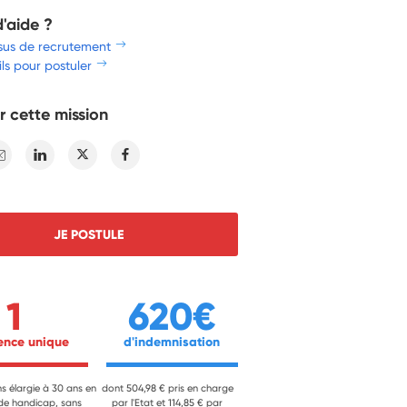
d'aide ?
sus de recrutement
ls pour postuler
r cette mission
E-mail
Linkedin
Twitter
Facebook
JE POSTULE
1
620€
ience unique 
 d'indemnisation 
ns élargie à 30 ans en
dont 504,98 € pris en charge
 de handicap, sans
par l'Etat et 114,85 € par