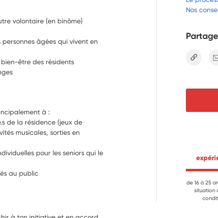
Nos consei
utre volontaire (en binôme)
Partage
s personnes âgées qui vivent en
lien
bien-être des résidents
nges
rincipalement à :
.s de la résidence (jeux de 
vités musicales, sorties en 
ndividuelles pour les seniors qui le 
 expér
tés au public
de 16 à 25 a
situation
condit
hir à ton initiative et en accord