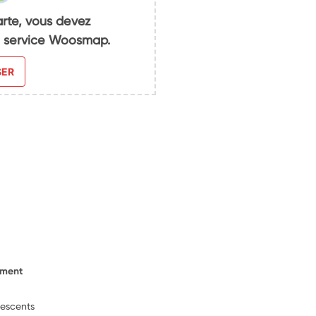
arte, vous devez
du service Woosmap.
SER
ement
lescents