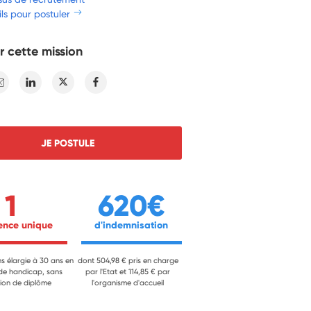
ls pour postuler
r cette mission
E-mail
Linkedin
Twitter
Facebook
JE POSTULE
1
620€
ience unique 
 d'indemnisation 
ns élargie à 30 ans en
dont 504,98 € pris en charge
 de handicap, sans
par l'Etat et 114,85 € par
ion de diplôme
l'organisme d'accueil