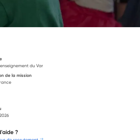
e
l'enseignement du Var
on de la mission
France
u
 2026
d'aide ?
sus de recrutement