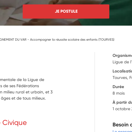
JE POSTULE
IGNEMENT DU VAR - Accompagner la réussite scolaire des enfants (TOURVES)
Organism
Ligue de 
Localisati
Tourves, 
ementale de la Ligue de
is de ses Fédérations
Durée
milieu rural et urbain, et 3
8 mois
âges et de tous milieux.
À partir d
1 octobre
e Civique
Besoin 
Le proces