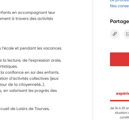
Nos consei
 enfants en accompagnant leur
ement à travers des activités
Partage
lien
ès l’école et pendant les vacances 
 la lecture, de l’expression orale, 
rtistiques.
t la confiance en soi des enfants.
ion d’activités collectives (jeux 
tour de la citoyenneté…).
es, en valorisant les progrès des 
 expér
cueil de Loisirs de Tourves.
de 16 à 25 a
situation
condit