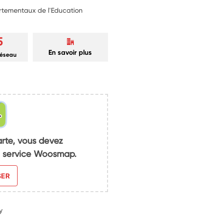
rtementaux de l'Education
5
En savoir plus
réseau
arte, vous devez
du service Woosmap.
SER
y