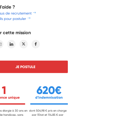
d'aide ?
sus de recrutement
ls pour postuler
r cette mission
E-mail
Linkedin
Twitter
Facebook
JE POSTULE
1
620€
ience unique 
 d'indemnisation 
ns élargie à 30 ans en
dont 504,98 € pris en charge
 de handicap, sans
par l'Etat et 114,85 € par