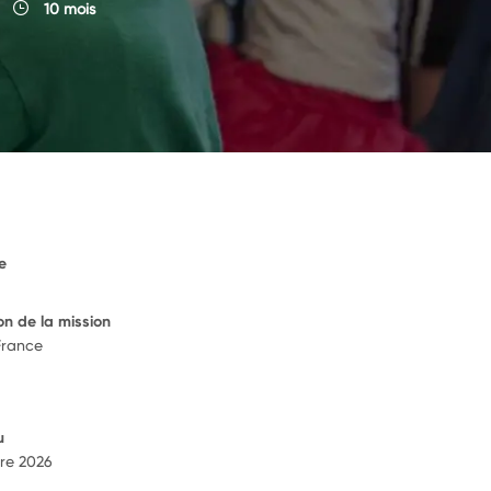
10 mois
e
on de la mission
France
u
re 2026