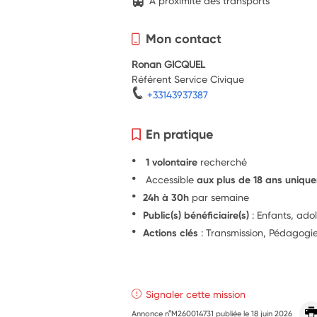
A proximité des transports
Mon contact
Ronan GICQUEL
Référent Service Civique
+33143937387
En pratique
1 volontaire
recherché
Accessible
aux plus de 18 ans uniqu
24h à 30h
par semaine
Public(s) bénéficiaire(s)
: Enfants, ado
Actions clés
: Transmission, Pédagog
Signaler cette mission
Annonce n°M260014731 publiée le
18 juin 2026