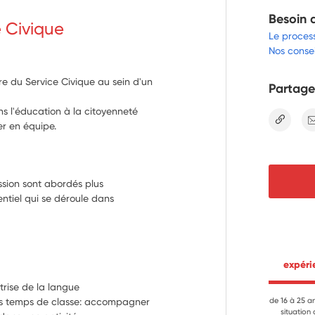
Besoin 
e Civique
Le proces
Nos consei
e du Service Civique au sein d'un
Partage
ns l'éducation à la citoyenneté
lien
er en équipe.
sion sont abordés plus 
ntiel qui se déroule dans 
 expér
trise de la langue
les temps de classe: accompagner 
de 16 à 25 a
situation