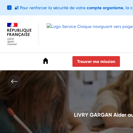
🔐
Pour renforcer la sécurité de votre
compte organisme
, la 
i
Accéder au menu
Accéder au contenu
Accéder au pied de page
Trouver ma mission
LIVRY GARGAN Aider au f