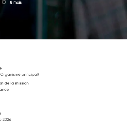
8 mois
e
(Organisme principal)
on de la mission
rance
u
e 2026