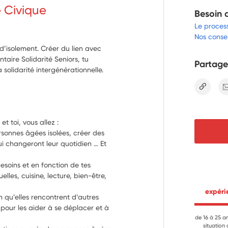
e Civique
Besoin 
Le proces
Nos consei
t d’isolement. Créer du lien avec
taire Solidarité Seniors, tu
Partage
 solidarité intergénérationnelle.
lien
Durant tes 8 mois de mission, ton équipe et toi, vous allez : 
rsonnes âgées isolées, créer des 
 changeront leur quotidien … Et 
esoins et en fonction de tes 
lles, cuisine, lecture, bien-être, 
 expér
 qu’elles rencontrent d’autres 
pour les aider à se déplacer et à 
de 16 à 25 a
situation