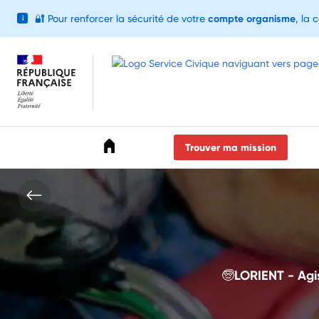
🔐
Pour renforcer la sécurité de votre
compte organisme
, la 
i
Accéder au menu
Accéder au contenu
Accéder au pied de page
Trouver ma mission
🧓LORIENT - Agis