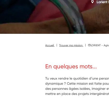
Lorient
(
Accueil
Trouver ma mission
🧓LORIENT - Agis 
En quelques mots...
Tu veux rendre le quotidien d’une perso
dynamique ? Cette mission est faite pour t
des personnes âgées isolées, imaginer et 
mettre en place des projets intergénérat