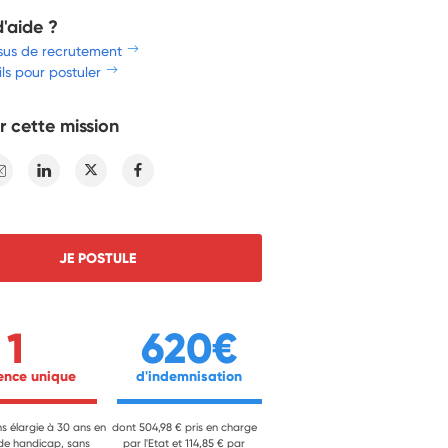
d'aide ?
sus de recrutement
ls pour postuler
r cette mission
E-mail
Linkedin
Twitter
Facebook
JE POSTULE
1
620€
ience unique 
 d'indemnisation 
ns élargie à 30 ans en
dont 504,98 € pris en charge
 de handicap, sans
par l'Etat et 114,85 € par