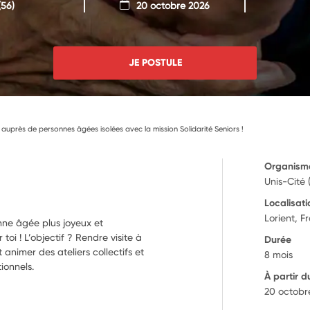
56)
20 octobre 2026
JE POSTULE
auprès de personnes âgées isolées avec la mission Solidarité Seniors !
Organism
Unis-Cité 
Localisati
Lorient, F
nne âgée plus joyeux et
oi ! L’objectif ? Rendre visite à
Durée
animer des ateliers collectifs et
8 mois
ionnels.
À partir d
20 octobr