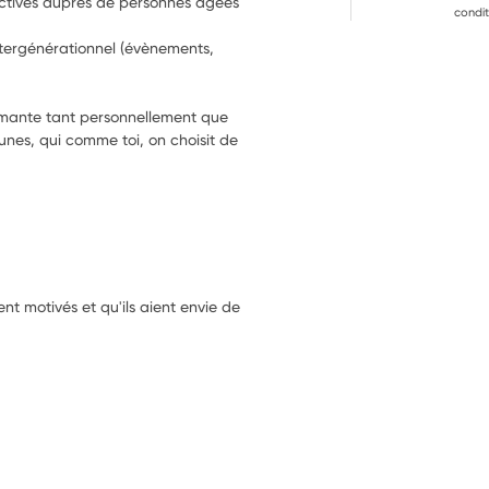
ectives auprès de personnes âgées 
condit
intergénérationnel (évènements, 
ormante tant personnellement que 
unes, qui comme toi, on choisit de 
ent motivés et qu'ils aient envie de