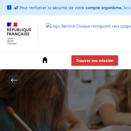
🔐
Pour renforcer la sécurité de votre
compte organisme
, la 
i
Accéder au menu
Accéder au contenu
Accéder au pied de page
Trouver ma mission