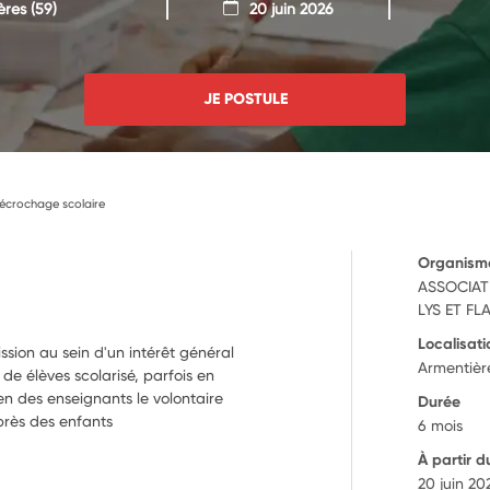
ères
(59)
20 juin 2026
JE POSTULE
décrochage scolaire
Organism
ASSOCIAT
LYS ET FL
Localisati
sion au sein d'un intérêt général
Armentièr
 de élèves scolarisé, parfois en
ien des enseignants le volontaire
Durée
rès des enfants
6 mois
À partir d
20 juin 20