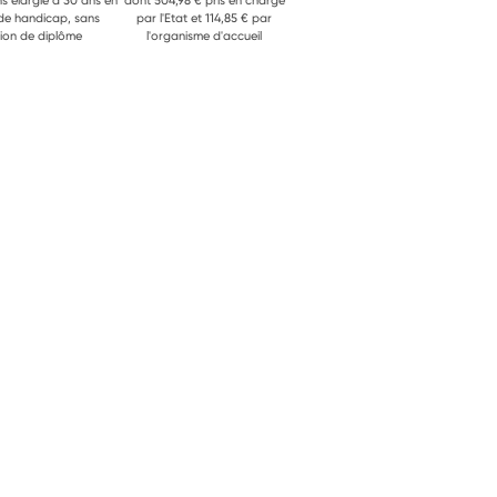
ns élargie à 30 ans en
dont 504,98 € pris en charge
 de handicap, sans
par l'Etat et 114,85 € par
ion de diplôme
l'organisme d'accueil