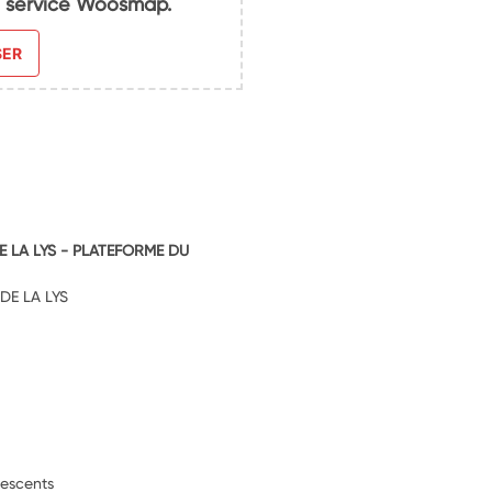
du service Woosmap.
SER
E LA LYS - PLATEFORME DU
DE LA LYS
lescents