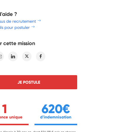
d'aide ?
sus de recrutement
ls pour postuler
r cette mission
E-mail
Linkedin
Twitter
Facebook
JE POSTULE
1
620€
ience unique 
 d'indemnisation 