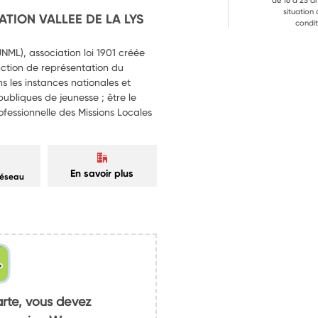
de 16 à 25 a
situation
TION VALLEE DE LA LYS
condit
UNML), association loi 1901 créée
nction de représentation du
s les instances nationales et
ubliques de jeunesse ; être le
fessionnelle des Missions Locales
En savoir plus
réseau
arte, vous devez