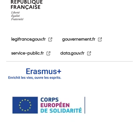
legifrance.gouv.fr
gouvernement.fr
service-public.fr
data.gouv.fr