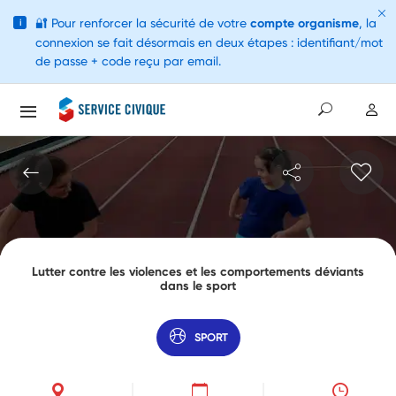
🔐
Pour renforcer la sécurité de votre
compte organisme
, la
i
connexion se fait désormais en deux étapes : identifiant/mot
de passe + code reçu par email.
Lutter contre les violences et les comportements déviants
dans le sport
SPORT