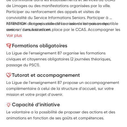
de Limoges ou des manifestations organisées par la ville. 
Participer au renforcement des appels et visites de 
convivialité du Service Informations Seniors. Participer à 
l'animation de temps collectifs au sein de la maison des 
ATTENTION : l'organisation de la mission n'est pas compatible 
seniors / tiers lieu mis en place par le CCAS. Accompagner les 
avec un cursus étudiant.
équipes dans la mise en place d'actions, de recherche de 
Voir plus
partenaires et dans la valorisation des actions. Participer à la 
Formations obligatoires
lutte contre la fracture numérique en accompagnant les 
La Ligue de l'enseignement 87 organise les formations
bénéficiaires dans leurs démarches sur internet et l'autonomie 
civiques et citoyennes obligatoires (2 journées théoriques,
numérique.
passage du PSC1).
Tutorat et accompagnement
La Ligue de l'enseignement 87 propose un accompagnement
complémentaire à celui de la structure d'accueil, sur votre
mission et votre projet d'avenir.
Capacité d’initiative
Le volontaire a la possibilité de proposer des actions et des
animations en fonction de ses goûts et compétences.