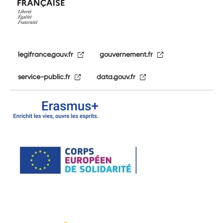
legifrance.gouv.fr
gouvernement.fr
service-public.fr
data.gouv.fr