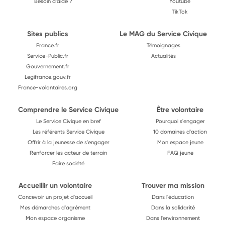
Besoin d'aide ?
Youtube
TikTok
Sites publics
Le MAG du Service Civique
France.fr
Témoignages
Service-Public.fr
Actualités
Gouvernement.fr
Legifrance.gouv.fr
France-volontaires.org
Comprendre le Service Civique
Être volontaire
Le Service Civique en bref
Pourquoi s'engager
Les référents Service Civique
10 domaines d'action
Offrir à la jeunesse de s'engager
Mon espace jeune
Renforcer les acteur de terrain
FAQ jeune
Faire société
Accueillir un volontaire
Trouver ma mission
Concevoir un projet d'accueil
Dans l'éducation
Mes démarches d'agrément
Dans la solidarité
Mon espace organisme
Dans l'environnement