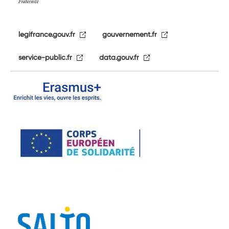
legifrance.gouv.fr
gouvernement.fr
service-public.fr
data.gouv.fr