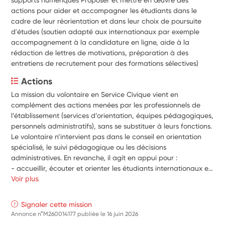
actions pour aider et accompagner les étudiants dans le
cadre de leur réorientation et dans leur choix de poursuite
d'études (soutien adapté aux internationaux par exemple
accompagnement à la candidature en ligne, aide à la
rédaction de lettres de motivations, préparation à des
entretiens de recrutement pour des formations sélectives)
Actions
La mission du volontaire en Service Civique vient en 
complément des actions menées par les professionnels de 
l’établissement (services d’orientation, équipes pédagogiques, 
personnels administratifs), sans se substituer à leurs fonctions.

Le volontaire n’intervient pas dans le conseil en orientation 
spécialisé, le suivi pédagogique ou les décisions 
administratives. En revanche, il agit en appui pour :

- accueillir, écouter et orienter les étudiants internationaux en 
difficulté vers les interlocuteurs et dispositifs adaptés ;

Voir plus
- faciliter le premier contact et lever les appréhensions liées 
aux démarches de réorientation ;

Signaler cette mission
- proposer un accompagnement informel (échanges, 
Annonce n°M260014177 publiée le
16 juin 2026
partage d’expérience, soutien dans l’organisation des 