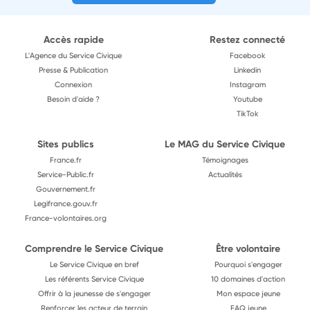
Accès rapide
Restez connecté
L'Agence du Service Civique
Facebook
Presse & Publication
Linkedin
Connexion
Instagram
Besoin d'aide ?
Youtube
TikTok
Sites publics
Le MAG du Service Civique
France.fr
Témoignages
Service-Public.fr
Actualités
Gouvernement.fr
Legifrance.gouv.fr
France-volontaires.org
Comprendre le Service Civique
Être volontaire
Le Service Civique en bref
Pourquoi s'engager
Les référents Service Civique
10 domaines d'action
Offrir à la jeunesse de s'engager
Mon espace jeune
Renforcer les acteur de terrain
FAQ jeune