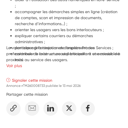
;
accompagner les démarches simples en ligne (création 
de comptes, scan et impression de documents, 
recherche d’informations…) ;
orienter les usagers vers les bons interlocuteurs ;
expliquer certains courriers ou démarches 
administratives ;
Le volontaire agira toujours en complément des 
participer à l’animation de l’espace France Services ;
professionnels de la structure et participera à une mission de 
contribuer à créer un accueil bienveillant et accessible à 
proximité au service des usagers.
tous.
Voir plus
Signaler cette mission
Annonce n°M260008733 publiée le
13 mai 2026
Partager cette mission