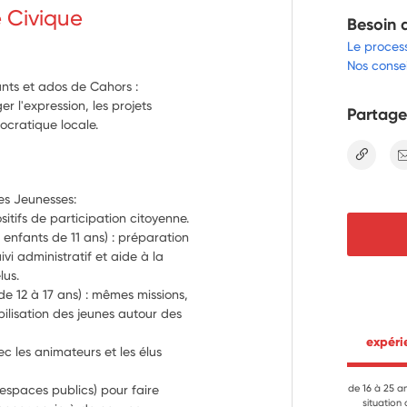
e Civique
Besoin 
Le proces
Nos consei
nts et ados de Cahors :
 l'expression, les projets
Partage
mocratique locale.
lien
ues Jeunesses:
Animer et accompagner deux dispositifs de participation citoyenne. 
 enfants de 11 ans) : préparation 
i administratif et aide à la 
représentation des enfants auprès des élus. 
e 12 à 17 ans) : mêmes missions, 
lisation des jeunes autour des 
 expér
c les animateurs et les élus 
espaces publics) pour faire 
de 16 à 25 a
situation