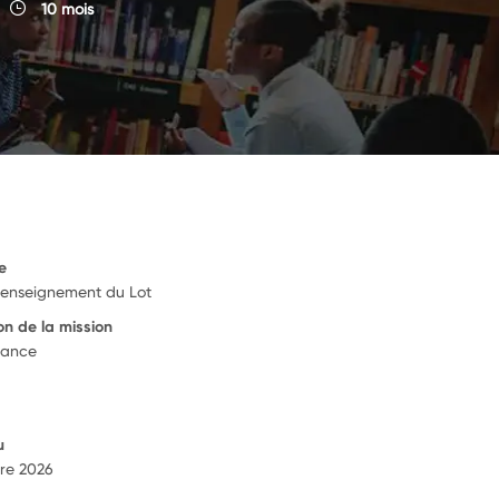
10 mois
e
l'enseignement du Lot
on de la mission
rance
u
re 2026