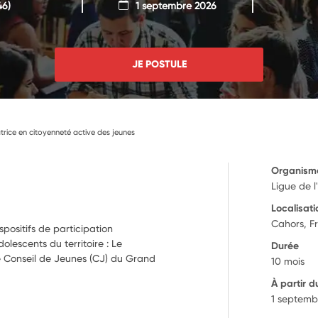
46)
1 septembre 2026
JE POSTULE
rice en citoyenneté active des jeunes
Organism
Ligue de 
Localisati
Cahors, F
positifs de participation
olescents du territoire : Le
Durée
le Conseil de Jeunes (CJ) du Grand
10 mois
À partir d
1 septemb