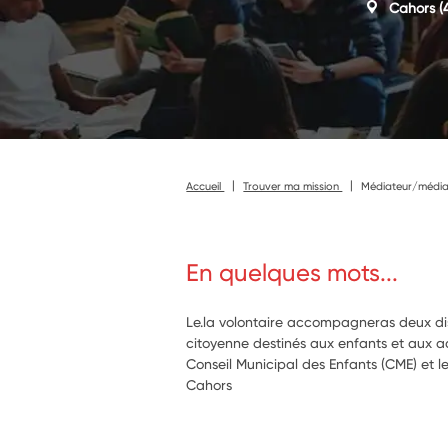
Cahors
(
Accueil
Trouver ma mission
Médiateur/médiat
En quelques mots...
Le.la volontaire accompagneras deux dis
citoyenne destinés aux enfants et aux ad
Conseil Municipal des Enfants (CME) et 
Cahors