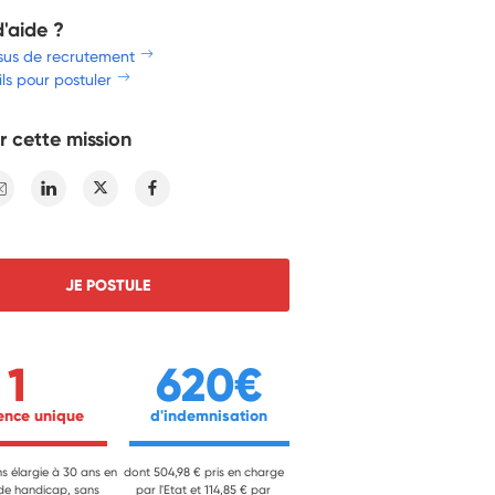
d'aide ?
sus de recrutement
ls pour postuler
r cette mission
E-mail
Linkedin
Twitter
Facebook
JE POSTULE
1
620€
ience unique 
 d'indemnisation 
ns élargie à 30 ans en
dont 504,98 € pris en charge
 de handicap, sans
par l'Etat et 114,85 € par