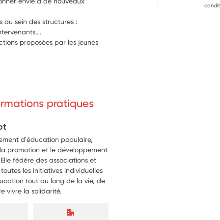
donner envie à de nouveaux 
condit
 au sein des structures : 
intervenants….
ctions proposées par les jeunes 
formations pratiques
ot
ement d'éducation populaire,
 la promotion et le développement
Elle fédère des associations et
tes les initiatives individuelles
ucation tout au long de la vie, de
 vivre la solidarité.