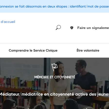
connexion se fait désormais en deux étapes : identifiant/mot de pass
Faire un signaleme
Comprendre le Service Civique
Être volontaire
MÉMOIRE ET CITOYENNETÉ
Médiateur/médiatrice en citoyenneté active des jeune