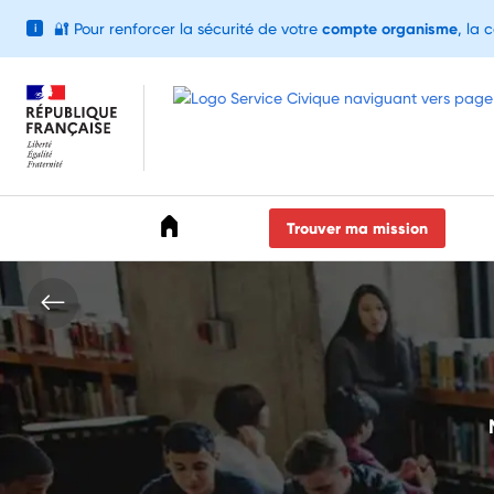
🔐
Pour renforcer la sécurité de votre
compte organisme
, la 
i
Accéder au menu
Accéder au contenu
Accéder au pied de page
Trouver ma mission