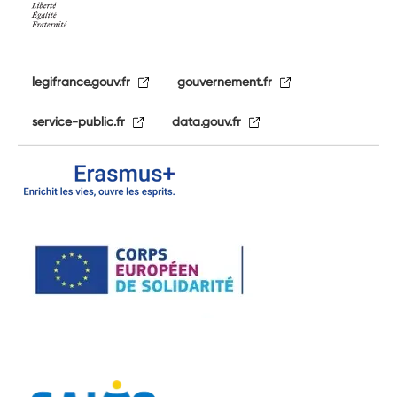
legifrance.gouv.fr
gouvernement.fr
service-public.fr
data.gouv.fr