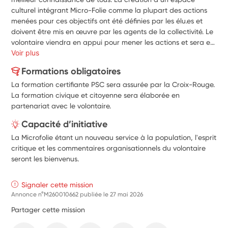
culturel intégrant Micro-Folie comme la plupart des actions 
menées pour ces objectifs ont été définies par les élu.es et 
doivent être mis en œuvre par les agents de la collectivité. Le 
volontaire viendra en appui pour mener les actions et sera en 
interaction avec la population et les acteurs du territoire afin 
Voir plus
d'assurer l’ouverture culturelle, la valorisation et la diffusion 
Formations obligatoires
des actions, ceci pour toutes et tous. D’autre part, la 
La formation certifiante PSC sera assurée par la Croix-Rouge.
dimension numérique de la mission du volontaire n’est pas 
La formation civique et citoyenne sera élaborée en
aujourd’hui portée par les agents. En effet, le dispositif Micro-
partenariat avec le volontaire.
Folie est nouveau pour la commune, sa mise en œuvre 
constituera une activité nouvelle que le volontariat permettra 
Capacité d’initiative
d'expérimenter avec les membres actuels du service.
La Microfolie étant un nouveau service à la population, l'esprit
critique et les commentaires organisationnels du volontaire
seront les bienvenus.
Signaler cette mission
Annonce n°M260010662 publiée le
27 mai 2026
Partager cette mission