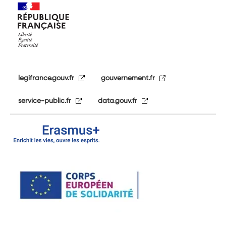
legifrance.gouv.fr
gouvernement.fr
service-public.fr
data.gouv.fr