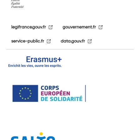
legifrance.gouv.fr
gouvernement.fr
service-public.fr
data.gouv.fr