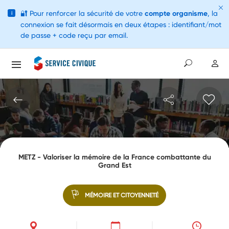
🔐
Pour renforcer la sécurité de votre
compte organisme
, la
i
connexion se fait désormais en deux étapes : identifiant/mot
de passe + code reçu par email.
METZ - Valoriser la mémoire de la France combattante du
Grand Est
MÉMOIRE ET CITOYENNETÉ