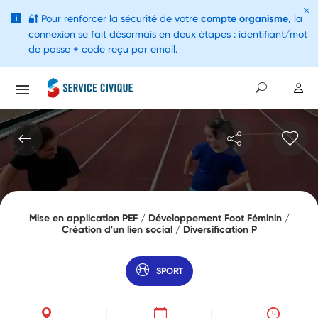
🔐
Pour renforcer la sécurité de votre
compte organisme
, la
i
connexion se fait désormais en deux étapes : identifiant/mot
de passe + code reçu par email.
Mise en application PEF / Développement Foot Féminin /
Création d'un lien social / Diversification P
SPORT