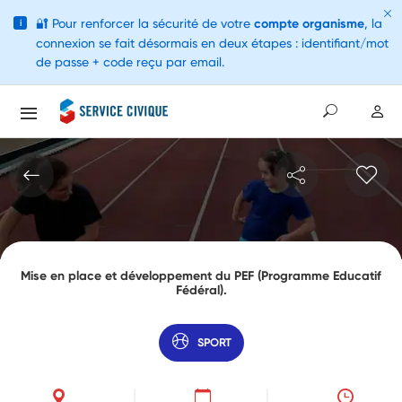
🔐
Pour renforcer la sécurité de votre
compte organisme
, la
i
connexion se fait désormais en deux étapes : identifiant/mot
de passe + code reçu par email.
Mise en place et développement du PEF (Programme Educatif
Fédéral).
SPORT