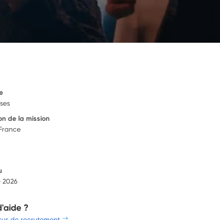
e
ises
on de la mission
 France
u
e 2026
d'aide ?
sus de recrutement