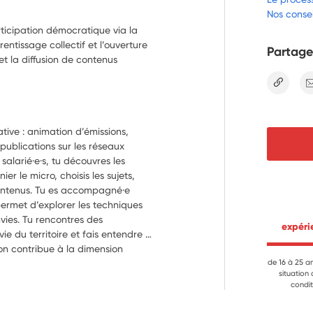
Nos consei
rticipation démocratique via la
rentissage collectif et l’ouverture
Partage
 et la diffusion de contenus
lien
tive : animation d’émissions, 
ublications sur les réseaux 
salarié·e·s, tu découvres les 
r le micro, choisis les sujets, 
contenus. Tu es accompagné·e 
rmet d’explorer les techniques 
ies. Tu rencontres des 
 expér
vie du territoire et fais entendre 
on contribue à la dimension 
es radios adhérentes à la CORLAB.
de 16 à 25 a
situation
condit