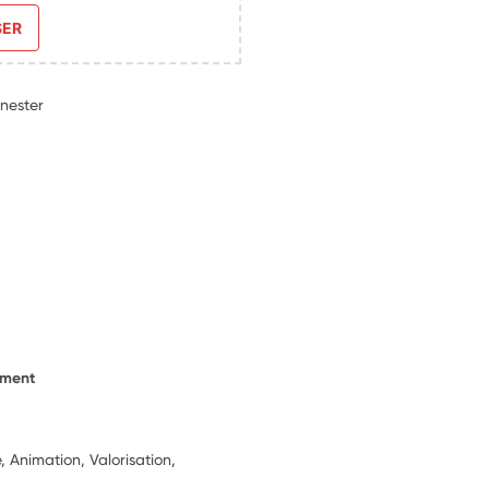
SER
nester
ement
, Animation, Valorisation,