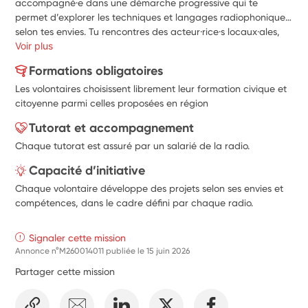
accompagné·e dans une démarche progressive qui te 
permet d’explorer les techniques et langages radiophoniques 
selon tes envies. Tu rencontres des acteur·rice·s locaux·ales, 
participes à la vie du territoire et fais entendre des voix peu 
Voir plus
représentées. Ton implication contribue à la dimension 
Formations obligatoires
collective, pédagogique et citoyenne des radios adhérentes à 
Les volontaires choisissent librement leur formation civique et
la CORLAB.
citoyenne parmi celles proposées en région
Tutorat et accompagnement
Chaque tutorat est assuré par un salarié de la radio.
Capacité d’initiative
Chaque volontaire développe des projets selon ses envies et
compétences, dans le cadre défini par chaque radio.
Signaler cette mission
Annonce n°M260014011 publiée le
15 juin 2026
Partager cette mission