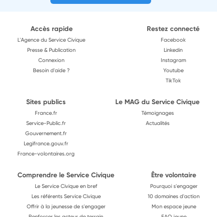
Accès rapide
Restez connecté
L'Agence du Service Civique
Facebook
Presse & Publication
Linkedin
Connexion
Instagram
Besoin d'aide ?
Youtube
TikTok
Sites publics
Le MAG du Service Civique
France.fr
Témoignages
Service-Public.fr
Actualités
Gouvernement.fr
Legifrance.gouv.fr
France-volontaires.org
Comprendre le Service Civique
Être volontaire
Le Service Civique en bref
Pourquoi s'engager
Les référents Service Civique
10 domaines d'action
Offrir à la jeunesse de s'engager
Mon espace jeune
Renforcer les acteur de terrain
FAQ jeune